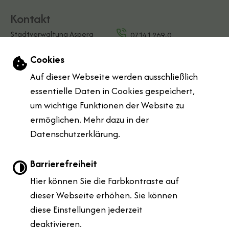
Kontakt
Stadtverwaltung Asperg
07141 269-0
Marktplatz 1
E-Mail schreiben
Einstellungen zu Cookies und Barrierefreihe
Cookies
71679 Asperg
Kontaktformular
Auf dieser Webseite werden ausschließlich
Öffnungszeiten
essentielle Daten in Cookies gespeichert,
Mo:
08:00 Uhr bis 12:00 Uhr & 14:00 Uhr bis 18:00 Uhr
um wichtige Funktionen der Website zu
Di:
08:00 Uhr bis 12:00 Uhr
ermöglichen. Mehr dazu in der
Do:
08:00 Uhr bis 12:00 Uhr & 14:00 Uhr bis 16:00 Uhr
Datenschutzerklärung.
Fr:
07:00 Uhr bis 12:00 Uhr
Leichte Sprache
Barrierefreiheit
Hier können Sie die Farbkontraste auf
Gebärdensprache
dieser Webseite erhöhen. Sie können
diese Einstellungen jederzeit
Barrierefreie Ansicht
deaktivieren.