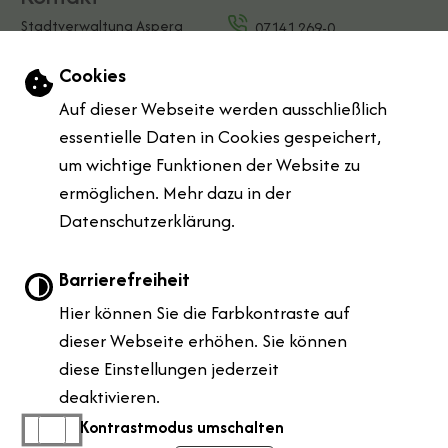
Stadtverwaltung Asperg
07141 269-0
Marktplatz 1
E-Mail schreiben
Einstellungen zu Cookies und Barrierefreihe
Cookies
71679 Asperg
Kontaktformular
Auf dieser Webseite werden ausschließlich
Öffnungszeiten
essentielle Daten in Cookies gespeichert,
Mo:
08:00 Uhr bis 12:00 Uhr & 14:00 Uhr bis 18:00 Uhr
um wichtige Funktionen der Website zu
Di:
08:00 Uhr bis 12:00 Uhr
ermöglichen. Mehr dazu in der
Do:
08:00 Uhr bis 12:00 Uhr & 14:00 Uhr bis 16:00 Uhr
Datenschutzerklärung.
Fr:
07:00 Uhr bis 12:00 Uhr
Leichte Sprache
Barrierefreiheit
Hier können Sie die Farbkontraste auf
Gebärdensprache
dieser Webseite erhöhen. Sie können
diese Einstellungen jederzeit
Barrierefreie Ansicht
deaktivieren.
Kontrastmodus umschalten
|
|
|
Impressum
Barrierefreiheit
Inhaltsverzeichnis