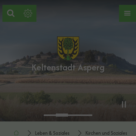
Zum Hauptinhalt springen
Zum Footer springen
Keltenstadt Asperg
You are here:
Leben & Soziales
Kirchen und Soziales