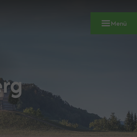
Menü
erg