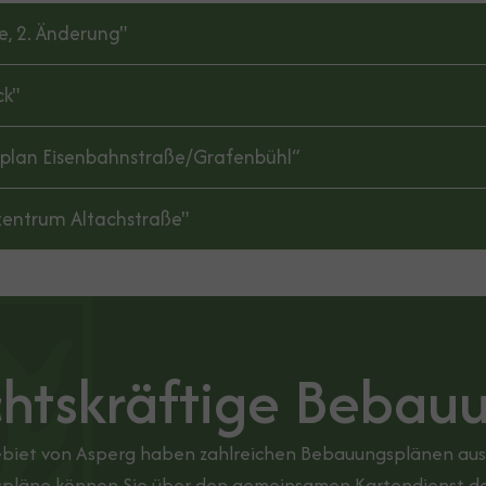
, 2. Änderung"
ck"
plan Eisenbahnstraße/Grafenbühl“
entrum Altachstraße"
htskräftige Bebau
biet von Asperg haben zahlreichen Bebauungsplänen aus u
pläne können Sie über den gemeinsamen Kartendienst de