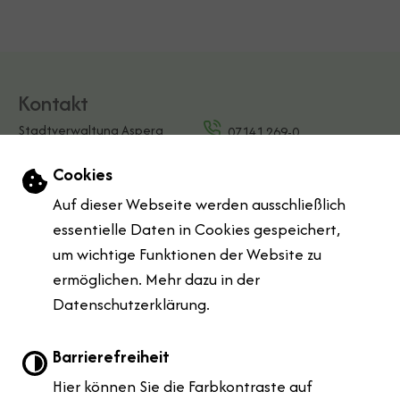
Kontakt
Stadtverwaltung Asperg
07141 269-0
Marktplatz 1
E-Mail schreiben
Einstellungen zu Cookies und Barrierefreihe
Cookies
71679 Asperg
Kontaktformular
Auf dieser Webseite werden ausschließlich
Öffnungszeiten
essentielle Daten in Cookies gespeichert,
Mo:
08:00 Uhr bis 12:00 Uhr & 14:00 Uhr bis 18:00 Uhr
um wichtige Funktionen der Website zu
Di:
08:00 Uhr bis 12:00 Uhr
ermöglichen. Mehr dazu in der
Do:
08:00 Uhr bis 12:00 Uhr & 14:00 Uhr bis 16:00 Uhr
Datenschutzerklärung.
Fr:
07:00 Uhr bis 12:00 Uhr
Leichte Sprache
Barrierefreiheit
Hier können Sie die Farbkontraste auf
Gebärdensprache