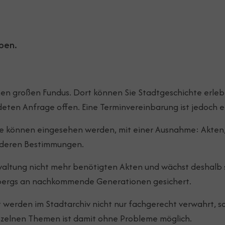
ben.
nen großen Fundus. Dort können Sie Stadtgeschichte erlebe
ten Anfrage offen. Eine Terminvereinbarung ist jedoch er
 können eingesehen werden, mit einer Ausnahme: Akten, d
nderen Bestimmungen.
altung nicht mehr benötigten Akten und wächst deshalb st
spergs an nachkommende Generationen gesichert.
werden im Stadtarchiv nicht nur fachgerecht verwahrt, s
einzelnen Themen ist damit ohne Probleme möglich.