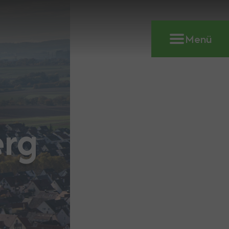
Menü
erg