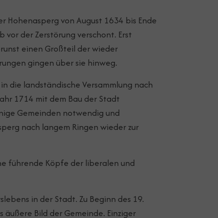
der Hohenasperg von August 1634 bis Ende
b vor der Zerstörung verschont. Erst
runst einen Großteil der wieder
rungen gingen über sie hinweg.
 in die landständische Versammlung nach
 Jahr 1714 mit dem Bau der Stadt
einige Gemeinden notwendig und
 Asperg nach langem Ringen wieder zur
he führende Köpfe der liberalen und
lebens in der Stadt. Zu Beginn des 19.
 äußere Bild der Gemeinde. Einziger