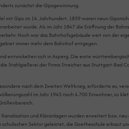
underts zunächst die Gipsgewinnung.
del mit Gips im 14. Jahrhundert. 1859 waren neun Gipsmüh
rarbeitet wurde. Als im Jahr 1847 die Eröffnung der Bahn
erkehr. Noch war das Bahnhofsgebäude weit von der eigen
ngebiet immer mehr dem Bahnhof entgegen.
nd entwickelten sich in Asperg. Die erste württembergisc
die Stahlgießerei der Firma Streicher aus Stuttgart-Bad 
esondere nach dem Zweiten Weltkrieg, erforderte es, vers
ölkerungszahl im Jahr 1945 noch 4.700 Einwohner, so klet
 Größenbereich.
 Kanalisation und Kläranlagen wurden erweitert bzw. neu
chulischen Sektor geleistet, die Goetheschule erbaut und 