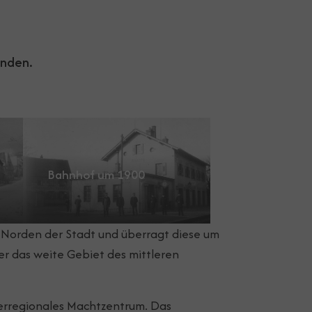
unden.
Show larger version for:
Bahnhof um 1900
m Norden der Stadt und überragt diese um
er das weite Gebiet des mittleren
 überregionales Machtzentrum. Das