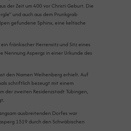
us der Zeit um 400 vor Christi Geburt. Die
rgle“ und auch aus dem Prunkgrab
lpen gefundene Sphinx, eine keltische
in fränkischer Herrensitz und Sitz eines
ige Nennung Aspergs in einer Urkunde des
hst den Namen Weihenberg erhielt. Auf
ls schriftlich bezeugt mit einem
em der zweiten Residenzstadt Tübingen,
t.
 langsam ausbreitenden Dorfes war
nasperg 1519 durch den Schwäbischen