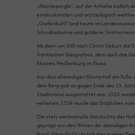
„Kleinaspergle“, auf der Anhöhe südlich de
eindrucksvollen und archäologisch welt
„Grafenbühl“ sind heute im Landesmuseum 
Schnabelkanne und goldene Trinkhornen
Als dann um 500 nach Christi Geburt die F
fränkischen Gaugrafens, dem auch das Gau
Klosters Weißenburg im Elsass.
Aus dem ehemaligen Klosterhof am Fuße d
dem Berg gab es gegen Ende des 13. Jahrhu
Stadtstatus ausgestattet war. 1510 wurde
verliehen. 1534 wurde das Städtchen vom 
Die stets wechselvolle Geschichte des H
geprägt von den Wirren der damaligen K
Bund. Albrecht Dürer hat dies in einer Fe