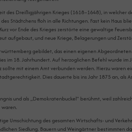
eit des Dreißigjährigen Krieges (1618–1648), in welcher 
des Städtchens floh in alle Richtungen. Fast kein Haus blie
Kurz vor Ende des Krieges zerstörte eine gewaltige Feuersb
eut aufgebaut, und neue Kriege, Belagerungen und Zerstö
Altwürttemberg gebildet, das einen eigenen Abgeordneten
dies im 18. Jahrhundert. Auf herzoglichen Befehl wurde im
z sollte mit einem Amt verbunden werden. Hierzu waren 
tadtgerechtigkeit. Dies dauerte bis ins Jahr 1875 an, als
ngnis und als „Demokratenbuckel“ berühmt, weil zahlreic
 waren.
ltige Umschichtung des gesamten Wirtschafts- und Verkehrs
ändlichen Siedlung. Bauern und Weingärtner bestimmten das