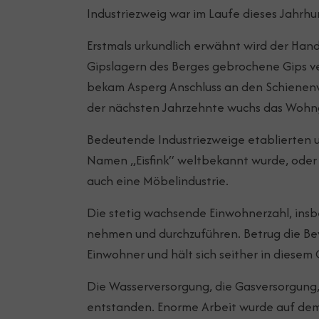
Industriezweig war im Laufe dieses Jahrh
Erstmals urkundlich erwähnt wird der Han
Gipslagern des Berges gebrochene Gips ve
bekam Asperg Anschluss an den Schienenv
der nächsten Jahrzehnte wuchs das Woh
Bedeutende Industriezweige etablierten u
Namen „Eisfink“ weltbekannt wurde, oder 
auch eine Möbelindustrie.
Die stetig wachsende Einwohnerzahl, insb
nehmen und durchzuführen. Betrug die Bev
Einwohner und hält sich seither in diesem
Die Wasserversorgung, die Gasversorgung,
entstanden. Enorme Arbeit wurde auf dem s