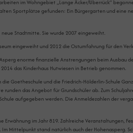
sarbeiten im Wohngebiet „Lange Äcker/Überrück“ begonne
 alten Sportplätze gefunden: Ein Bürgergarten und eine n
 neue Stadtmitte. Sie wurde 2007 eingeweiht.
eum eingeweiht und 2012 die Ostumfahrung für den Verk
t Asperg enorme finanzielle Anstrengungen beim Ausbau 
d 2014 das Kinderhaus Hutwiesen in Betrieb genommen.
 die Goetheschule und die Friedrich-Hölderlin-Schule Gan
te runden das Angebot für Grundschüler ab. Zum Schuljah
in-Schule aufgegeben werden. Die Anmeldezahlen der verg
he Erwähnung im Jahr 819. Zahlreiche Veranstaltungen, Fe
Im Mittelpunkt stand natürlich auch der Hohenasperg. Schl