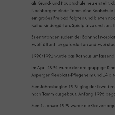
als Grund- und Hauptschule neu erstellt, 
Nachbargemeinde Tamm eine Realschule bet
ein großes Freibad folgten und bieten noc
Reihe Kindergärten, Spielplätze und sons
Es entstanden zudem der Bahnhofsvorplatz 
zwölf öffentlich geförderten und zwei s
1990/1991 wurde das Rathaus umfassend m
Im April 1994 wurde der dreigruppige Kin
Asperger Kleeblatt-Pflegeheim und 14 a
Zum Jahresbeginn 1995 ging der Erweiteru
nach Tamm ausgebaut. Anfang 1996 bega
Zum 1. Januar 1999 wurde die Gasversorgu