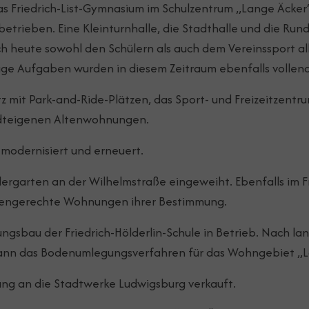
das Friedrich-List-Gymnasium im Schulzentrum „Lange Äcke
rieben. Eine Kleinturnhalle, die Stadthalle und die Run
h heute sowohl den Schülern als auch dem Vereinssport all
tige Aufgaben wurden in diesem Zeitraum ebenfalls vollen
mit Park-and-Ride-Plätzen, das Sport- und Freizeitzentru
tadteigenen Altenwohnungen.
odernisiert und erneuert.
dergarten an der Wilhelmstraße eingeweiht. Ebenfalls im 
ltengerechte Wohnungen ihrer Bestimmung.
ngsbau der Friedrich-Hölderlin-Schule in Betrieb. Nach 
nn das Bodenumlegungsverfahren für das Wohngebiet „L
ng an die Stadtwerke Ludwigsburg verkauft.