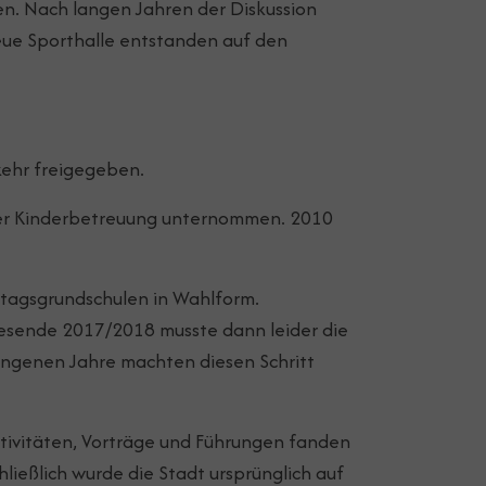
n. Nach langen Jahren der Diskussion
eue Sporthalle entstanden auf den
ehr freigegeben.
der Kinderbetreuung unternommen. 2010
ztagsgrundschulen in Wahlform.
resende 2017/2018 musste dann leider die
angenen Jahre machten diesen Schritt
stivitäten, Vorträge und Führungen fanden
ießlich wurde die Stadt ursprünglich auf