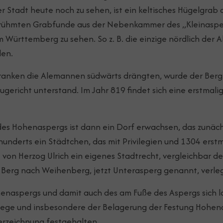
r Stadt heute noch zu sehen, ist ein keltisches Hügelgrab a
berühmten Grabfunde aus der Nebenkammer des „Kleinaspe
Württemberg zu sehen. So z. B. die einzige nördlich der A
den.
ranken die Alemannen südwärts drängten, wurde der Berg e
gericht unterstand. Im Jahr 819 findet sich eine erstmal
es Hohenaspergs ist dann ein Dorf erwachsen, das zunäc
nderts ein Städtchen, das mit Privilegien und 1304 erstma
 von Herzog Ulrich ein eigenes Stadtrecht, vergleichbar d
Berg nach Weihenberg, jetzt Unterasperg genannt, verleg
ohenaspergs und damit auch des am Fuße des Aspergs sich
riege und insbesondere der Belagerung der Festung Hohe
derzeichnung festgehalten.