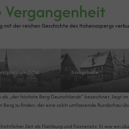
ie Vergangenheit
ng mit der reichen Geschichte des Hohenaspergs verb
rger version for:
Show larger version for:
Königstraße
rktplatz um 1950
als „der höchste Berg Deutschlands“ bezeichnet, liegt i
in Berg zu finden, der eine solch umfassende Rundschau üb
hichtlicher Zeit als Fliehburg und Fürstensitz. Er war ein