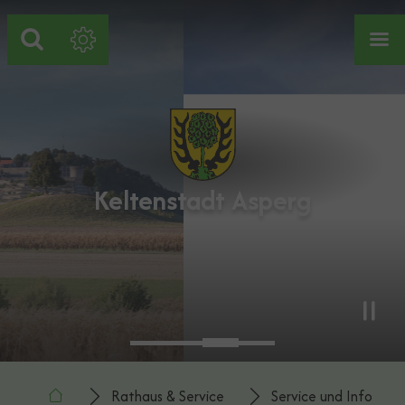
Zum Hauptinhalt springen
Zum Footer springen
Keltenstadt Asperg
You are here:
Rathaus & Service
Service und Info