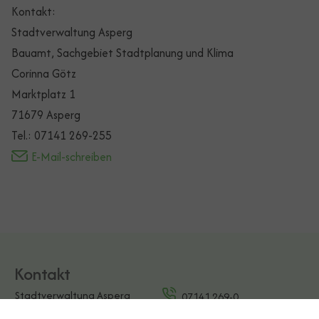
Kontakt:
Stadtverwaltung Asperg
Bauamt, Sachgebiet Stadtplanung und Klima
Corinna Götz
Marktplatz 1
71679 Asperg
Tel.: 07141 269-255
E-Mail-schreiben
Kontakt
Stadtverwaltung Asperg
07141 269-0
Marktplatz 1
E-Mail schreiben